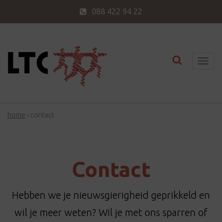
088 422 94 22
Toggle nav
T
o
g
g
home
›
contact
l
e
n
a
Contact
v
i
Hebben we je nieuwsgierigheid geprikkeld en
g
a
wil je meer weten? Wil je met ons sparren of