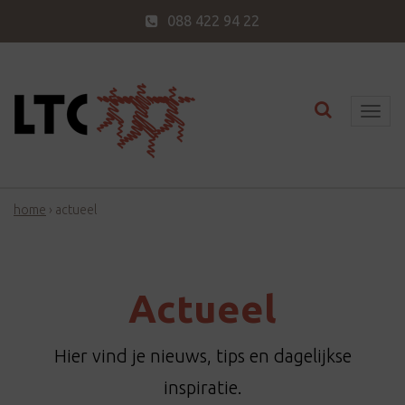
088 422 94 22
Toggle nav
T
o
g
g
home
›
actueel
l
e
n
a
Actueel
v
i
Hier vind je nieuws, tips en dagelijkse
g
a
inspiratie.