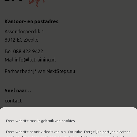
Kantoor- en postadres
Assendorperdijk 1
8012 EG Zwolle
Bel
088 422 9422
Mail
info@ltctraining.nl
Partnerbedrijf van
NextSteps.nu
Snel naar…
contact
actueel
werken bij ltc training
Deze website maakt gebruik van cookies
Deze website toont video's van o.a. Youtube. Dergelijke partijen plaatsen