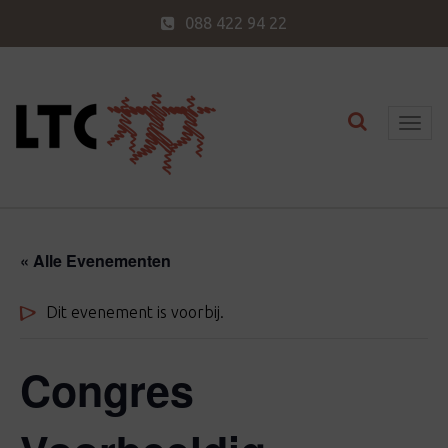
088 422 94 22
Toggle nav
T
o
g
g
l
« Alle Evenementen
e
n
Dit evenement is voorbij.
a
v
Congres
i
g
a