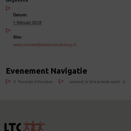
Gegevens
Datum:
1 februari 2018
Site:
www.vrouwelijkeleidersindezorg.nl
Evenement Navigatie
The smell of the place
proeverij ‘je lijf is je beste coach’