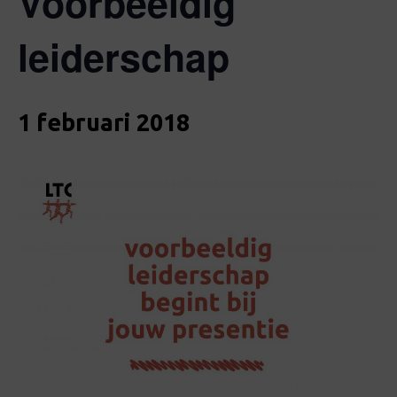
Voorbeeldig
t
i
leiderschap
o
n
1 februari 2018