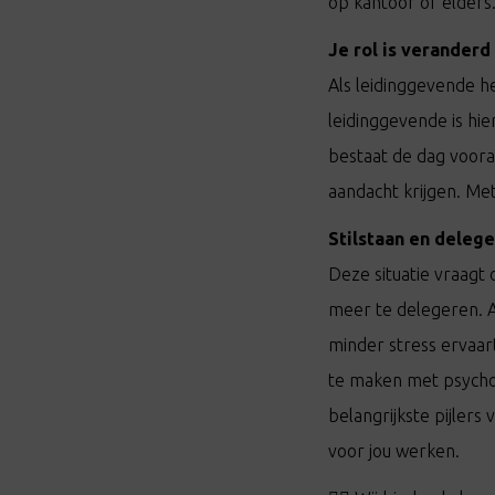
op kantoor of elders.
Je rol is veranderd
Als leidinggevende h
leidinggevende is hi
bestaat de dag voora
aandacht krijgen. Me
Stilstaan en deleg
Deze situatie vraagt
meer te delegeren. 
minder stress ervaart
te maken met psycho
belangrijkste pijler
voor jou werken.