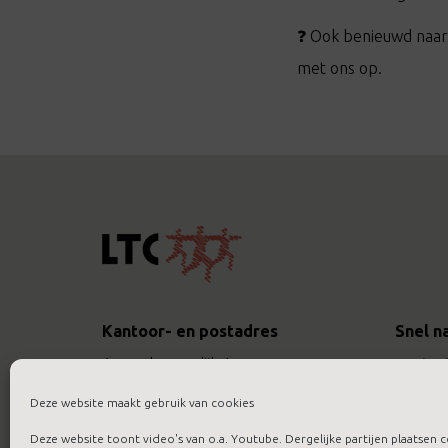
❓ Ook benieuwd naar
met ons op.
Kantoor- en postadres
Snel n
Assendorperdijk 1
contac
8012 EG Zwolle
actueel
Deze website maakt gebruik van cookies
werken 
Bel
088 422 9422
Deze website toont video's van o.a. Youtube. Dergelijke partijen plaatsen c