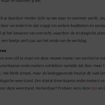
 Waar en wanneer jij wilt.
eb je daardoor minder zicht op wie waar en wanneer werkt. Jou
erdoor veranderd en dat vraagt om andere kwaliteiten en aandac
l uit het bewaren van overzicht, waardoor de strategische plan
t een beetje pech pas aan het einde van de werkdag.
eren
 om even stil te staan om deze nieuwe manier van werken te ove
Amerikaanse onderzoekers ontdekten namelijk dat door meer t
. Het klinkt simpel, maar als leidinggevende houd je dit vaak (o
logische weerstand. Een drietal Amerikaanse onderzoekers v
s voor deze weerstand. Herkenbaar? Probeer eens deze
tips
en o