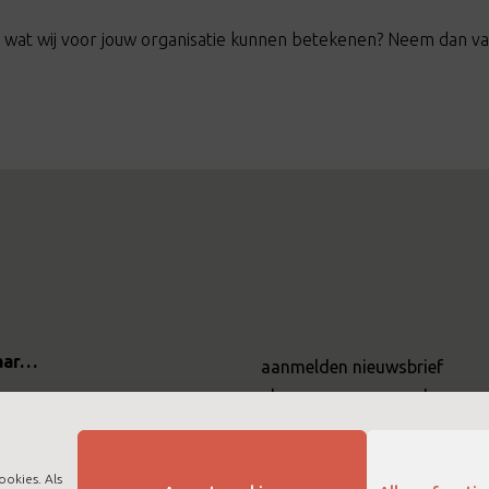
 wat wij voor jouw organisatie kunnen betekenen? Neem dan 
aar…
aanmelden nieuwsbrief
algemene voorwaarden
t
cookies
disclaimer
bij ltc training
ookies. Als
privacybeleid