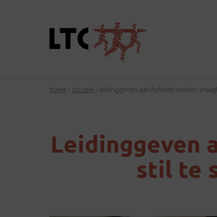
home
›
actueel
›
leidinggeven aan hybride werken vraagt
Leidinggeven 
stil te