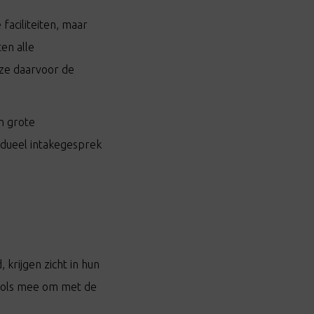
faciliteiten, maar
en alle
ze daarvoor de
n grote
vidueel intakegesprek
 krijgen zicht in hun
ools mee om met de