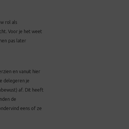
w rol als
ht. Voor je het weet
nen pas later
rzien en vanuit hier
e delegeren je
nbewust) af. Dit heeft
onden de
ndervind eens of ze