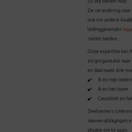
👉🏼 Wij bieden hulp
De verandering naar 
ook om andere kwali
leidinggevenden
bijg
ruimte bieden.
Onze expertise kan h
zorgorganisatie naar 
en daarnaast drie ma
✔️ Ik en mijn leider
✔️ Ik en het team
✔️ Casuïstiek en het
Deelnemers creëren do
nieuwe uitdagingen 
situatie om te gaan.