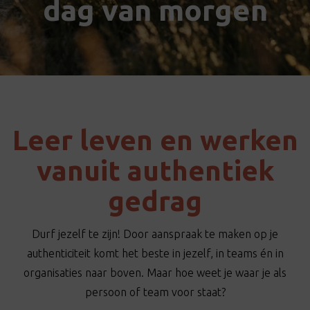
dag van morgen
t
i
o
n
Leer leven en werken
vanuit authentiek
gedrag
Durf jezelf te zijn! Door aanspraak te maken op je
authenticiteit komt het beste in jezelf, in teams én in
organisaties naar boven. Maar hoe weet je waar je als
persoon of team voor staat?