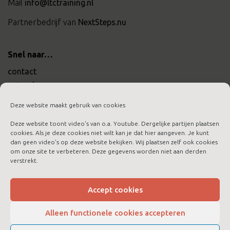
Mail
info@ltctraining.nl
Partnerbedrijf van
NextSteps.nu
Snel naar…
contact
actueel
werken bij ltc training
Deze website maakt gebruik van cookies
Deze website toont video's van o.a. Youtube. Dergelijke partijen plaatsen
cookies. Als je deze cookies niet wilt kan je dat hier aangeven. Je kunt
dan geen video's op deze website bekijken. Wij plaatsen zelf ook cookies
om onze site te verbeteren. Deze gegevens worden niet aan derden
aanmelden nieuwsbrief
verstrekt.
algemene voorwaarden
cookies
Accept cookies
disclaimer
Alleen functionele cookies accepteren
privacybeleid