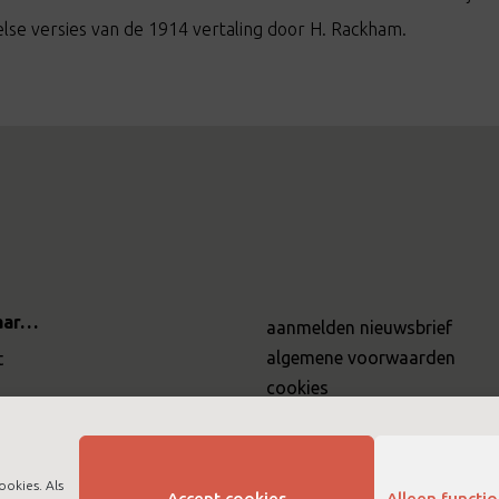
else versies van de 1914 vertaling door H. Rackham.
aar…
aanmelden nieuwsbrief
algemene voorwaarden
t
cookies
disclaimer
bij ltc training
privacybeleid
ookies. Als
Accept cookies
Alleen functi