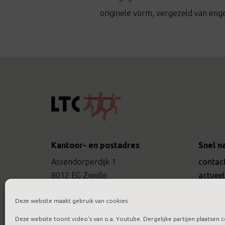
originele vorm, vergezeld van eng
Kantoor- en postadres
Snel n
Assendorperdijk 1
contac
8012 EG Zwolle
actueel
werken 
Bel
088 422 9422
Deze website maakt gebruik van cookies
Mail
info@ltctraining.nl
Deze website toont video's van o.a. Youtube. Dergelijke partijen plaatsen c