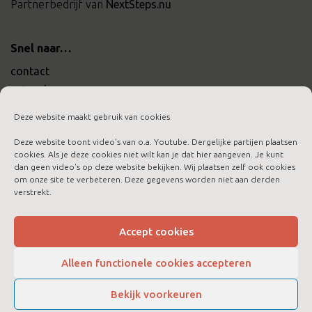
Partnerbedrijf van
NextSteps.nu
Snel naar…
contact
actueel
werken bij ltc training
Deze website maakt gebruik van cookies
Deze website toont video's van o.a. Youtube. Dergelijke partijen plaatsen
cookies. Als je deze cookies niet wilt kan je dat hier aangeven. Je kunt
dan geen video's op deze website bekijken. Wij plaatsen zelf ook cookies
om onze site te verbeteren. Deze gegevens worden niet aan derden
aanmelden nieuwsbrief
verstrekt.
algemene voorwaarden
cookies
Accept cookies
disclaimer
Alleen functionele cookies accepteren
privacybeleid
Bekijk voorkeuren