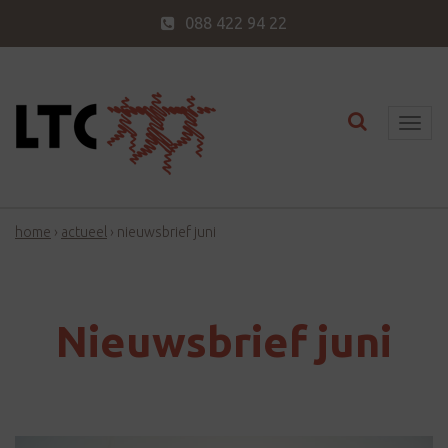
088 422 94 22
Toggle nav
T
o
g
g
home
›
actueel
›
nieuwsbrief juni
l
e
n
a
Nieuwsbrief juni
v
i
g
a