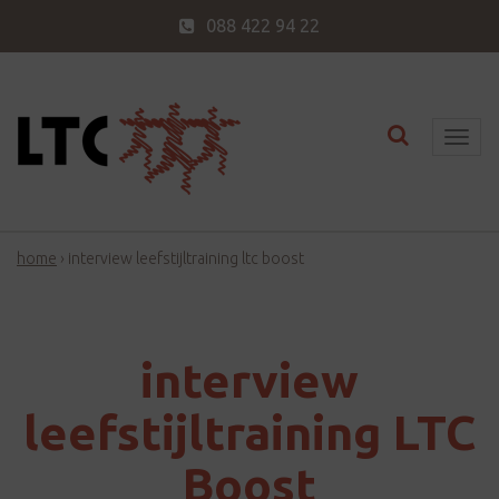
088 422 94 22
Toggle nav
T
o
g
g
home
›
interview leefstijltraining ltc boost
l
e
n
a
interview
v
i
leefstijltraining LTC
g
Boost
a