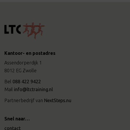
met
de
onderzoekers
van
Toegepast
GezondheidsOnderzoek
(TGO)
van
het
Kantoor- en postadres
UMCG
en
Assendorperdijk 1
uitsluitend
8012 EG Zwolle
te
gebruiken
Bel
088 422 9422
voor
Mail
info@ltctraining.nl
het
interview.
Partnerbedrijf van
NextSteps.nu
Snel naar…
contact