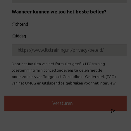
Wanneer kunnen we jou het beste bellen?
ochtend
middag
Door
het
invullen
van
Door het invullen van het formulier geef ik LTC training
het
toestemming mijn contactgegevens te delen met de
formulier
onderzoekers van Toegepast GezondheidsOnderzoek (TGO)
geef
van het UMCG en uitsluitend te gebruiken voor het interview.
ik
LTC
training
toestemming
mijn
contactgegevens
te
delen