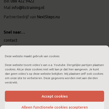
Bel
088 422 9422
Mail
info@ltctraining.nl
Partnerbedrijf van
NextSteps.nu
Snel naar…
contact
actueel
werken bij ltc training
Deze website maakt gebruik van cookies
Deze website toont video's van o.a. Youtube. Dergelijke partijen plaatsen
cookies. Als je deze cookies niet wilt kan je dat hier aangeven. Je kunt
dan geen video's op deze website bekijken. Wij plaatsen zelf ook cookies
om onze site te verbeteren. Deze gegevens worden niet aan derden
aanmelden nieuwsbrief
verstrekt.
algemene voorwaarden
cookies
Accept cookies
disclaimer
Alleen functionele cookies accepteren
privacybeleid