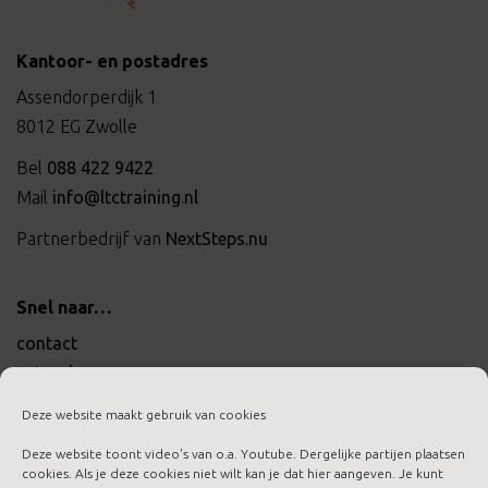
Kantoor- en postadres
Assendorperdijk 1
8012 EG Zwolle
Bel
088 422 9422
Mail
info@ltctraining.nl
Partnerbedrijf van
NextSteps.nu
Snel naar…
contact
actueel
werken bij ltc training
Deze website maakt gebruik van cookies
Deze website toont video's van o.a. Youtube. Dergelijke partijen plaatsen
cookies. Als je deze cookies niet wilt kan je dat hier aangeven. Je kunt