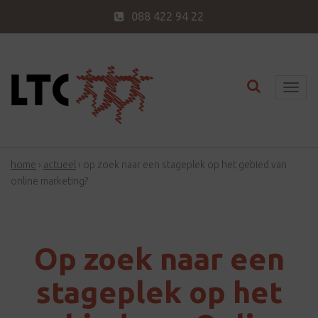
088 422 94 22
Toggle nav
T
o
g
g
home
›
actueel
›
op zoek naar een stageplek op het gebied van
l
online marketing?
e
n
a
v
Op zoek naar een
i
stageplek op het
g
a