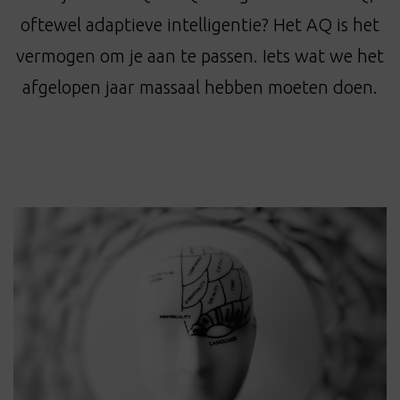
t
oftewel adaptieve intelligentie? Het AQ is het
i
o
vermogen om je aan te passen. Iets wat we het
n
afgelopen jaar massaal hebben moeten doen.