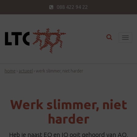
088 422 94 22
Toggle nav
T
o
g
g
home
›
actueel
›
werk slimmer, niet harder
l
e
n
a
Werk slimmer, niet
v
i
harder
g
a
Heb je naast EQ en IQ ooit gehoord van AQ,