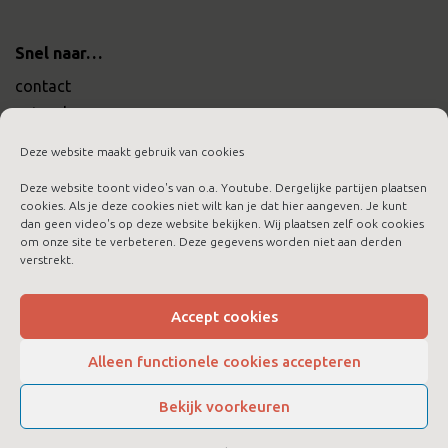
Snel naar…
contact
actueel
werken bij ltc training
Deze website maakt gebruik van cookies
Deze website toont video's van o.a. Youtube. Dergelijke partijen plaatsen
cookies. Als je deze cookies niet wilt kan je dat hier aangeven. Je kunt
dan geen video's op deze website bekijken. Wij plaatsen zelf ook cookies
om onze site te verbeteren. Deze gegevens worden niet aan derden
aanmelden nieuwsbrief
verstrekt.
algemene voorwaarden
cookies
Accept cookies
disclaimer
Alleen functionele cookies accepteren
privacybeleid
Bekijk voorkeuren