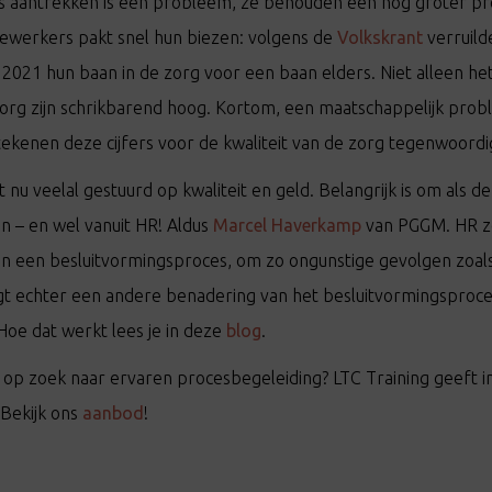
aantrekken is een probleem, ze behouden een nog groter pr
ewerkers pakt snel hun biezen: volgens de
Volkskrant
verruild
021 hun baan in de zorg voor een baan elders. Niet alleen het
 zorg zijn schrikbarend hoog. Kortom, een maatschappelijk prob
etekenen deze cijfers voor de kwaliteit van de zorg tegenwoordi
nu veelal gestuurd op kwaliteit en geld. Belangrijk is om als d
 – en wel vanuit HR! Aldus
Marcel Haverkamp
van PGGM. HR zo
n een besluitvormingsproces, om zo ongunstige gevolgen zoals
gt echter een andere benadering van het besluitvormingsproc
Hoe dat werkt lees je in deze
blog
.
ie op zoek naar ervaren procesbegeleiding? LTC Training geeft i
 Bekijk ons
aanbod
!