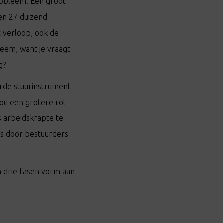
obleem. Een groot
en 27 duizend
 verloop, ook de
leem, want je vraagt
g?
erde stuurinstrument
u een grotere rol
 arbeidskrapte te
es door bestuurders
n drie fasen vorm aan