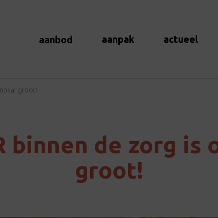
aanpak
actueel
aanbod
enbaar groot!
R binnen de zorg is
groot!