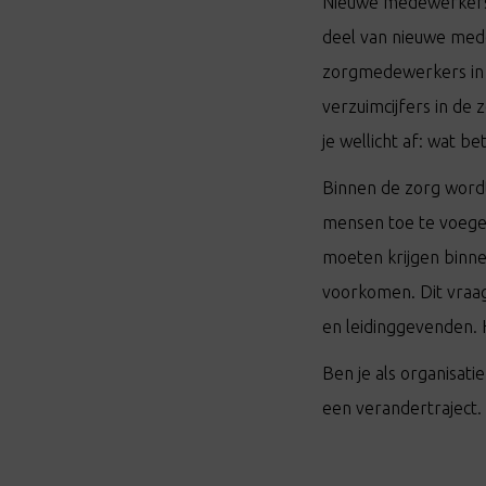
Nieuwe medewerkers 
deel van nieuwe med
zorgmedewerkers in 2
verzuimcijfers in de
je wellicht af: wat b
Binnen de zorg wordt 
mensen toe te voegen
moeten krijgen binne
voorkomen. Dit vraa
en leidinggevenden. 
Ben je als organisat
een verandertraject.