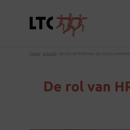
home
›
actueel
›
de rol van hr binnen de zorg is onmisk
De rol van H