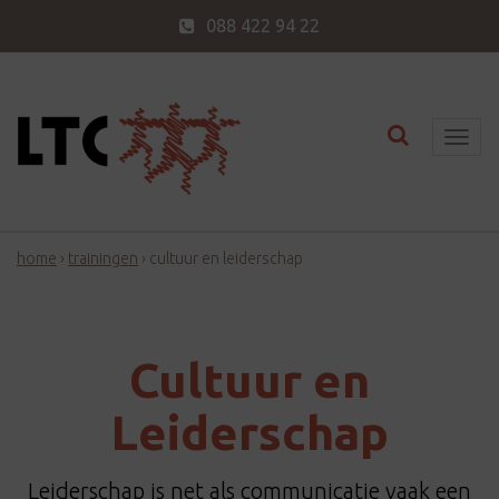
088 422 94 22
Toggle nav
T
o
g
g
home
›
trainingen
›
cultuur en leiderschap
l
e
n
a
Cultuur en
v
i
Leiderschap
g
a
Leiderschap is net als communicatie vaak een