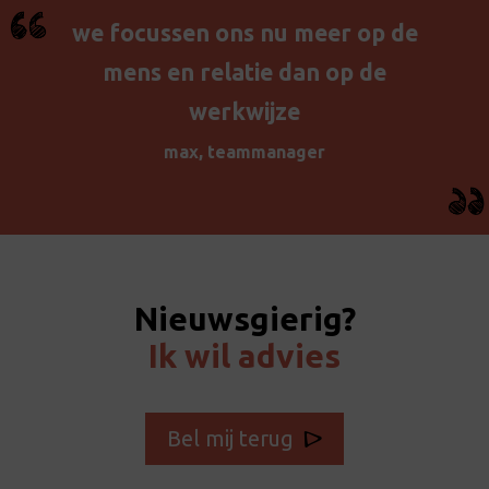
we focussen ons nu meer op de
mens en relatie dan op de
werkwijze
max, teammanager
Nieuwsgierig?
Ik wil advies
Bel mij terug