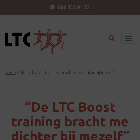
088 422 94 22
Toggle nav
T
o
g
g
home
›
“de ltc boost training bracht me dichter bij mezelf”
l
e
n
a
“De LTC Boost
v
i
training bracht me
g
dichter bij mezelf”
a