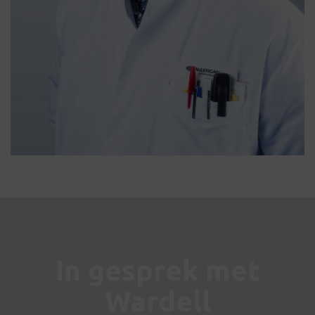
In gesprek met
Wardell