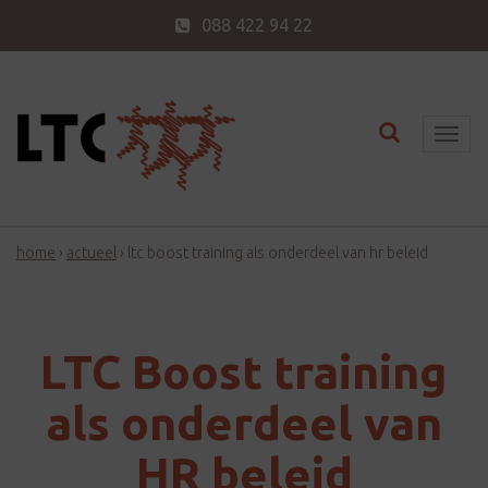
088 422 94 22
Toggle nav
T
o
g
g
home
›
actueel
›
ltc boost training als onderdeel van hr beleid
l
e
n
a
LTC Boost training
v
i
als onderdeel van
g
HR beleid
a