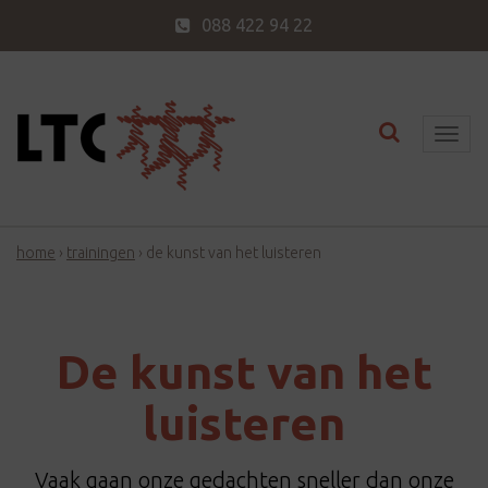
088 422 94 22
Toggle nav
T
o
g
g
home
›
trainingen
›
de kunst van het luisteren
l
e
n
a
De kunst van het
v
i
luisteren
g
a
Vaak gaan onze gedachten sneller dan onze