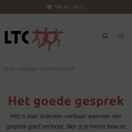
088 422 94 22
Toggle nav
T
o
g
g
home
›
trainingen
›
het goede gesprek
l
e
n
a
Het goede gesprek
v
i
Het is voor iedereen voelbaar wanneer een
g
a
gesprek goed verloopt. Ben jij je hierin bewust