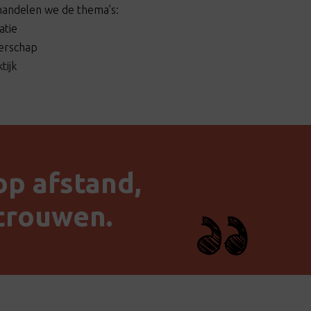
handelen we de thema’s:
atie
derschap
tijk
op afstand,
rtrouwen.