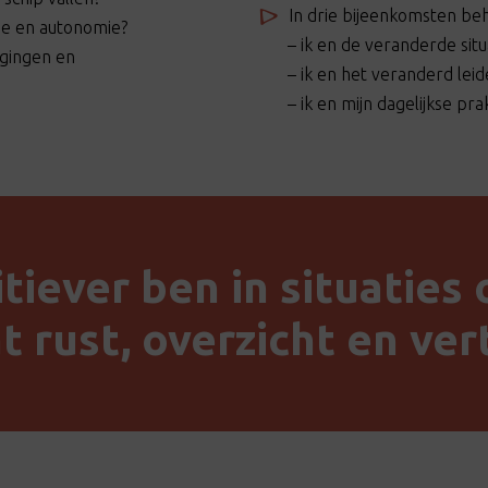
In drie bijeenkomsten be
ie en autonomie?
– ik en de veranderde situ
agingen en
– ik en het veranderd lei
– ik en mijn dagelijkse prak
itiever ben in situaties 
t rust, overzicht en ve