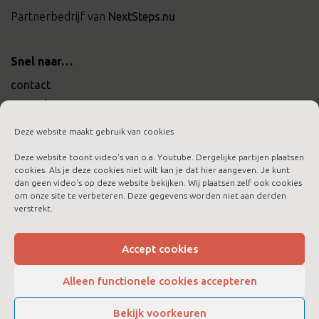
Partnerbedrijf van
NextSteps.nu
Snel naar…
contact
actueel
werken bij ltc training
Deze website maakt gebruik van cookies
Deze website toont video's van o.a. Youtube. Dergelijke partijen plaatsen
cookies. Als je deze cookies niet wilt kan je dat hier aangeven. Je kunt
dan geen video's op deze website bekijken. Wij plaatsen zelf ook cookies
om onze site te verbeteren. Deze gegevens worden niet aan derden
aanmelden nieuwsbrief
verstrekt.
algemene voorwaarden
cookies
Accept cookies
disclaimer
Alleen functionele cookies accepteren
privacybeleid
Bekijk voorkeuren