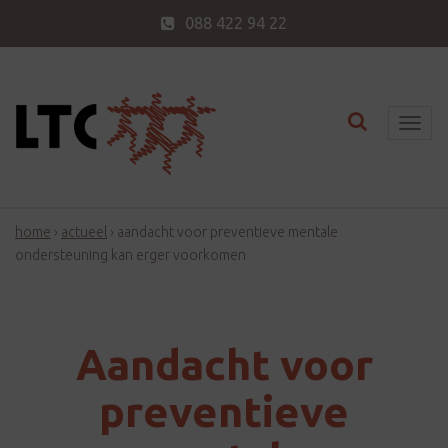
088 422 94 22
Toggle nav
T
o
g
g
home
›
actueel
›
aandacht voor preventieve mentale
l
ondersteuning kan erger voorkomen
e
n
a
v
Aandacht voor
i
preventieve
g
a