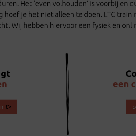
duren. Het ‘even volhouden’ is voorbij en 
 hoef je het niet alleen te doen. LTC traini
ht. Wij hebben hiervoor een fysiek en onl
agt
Co
en
een c
en
c