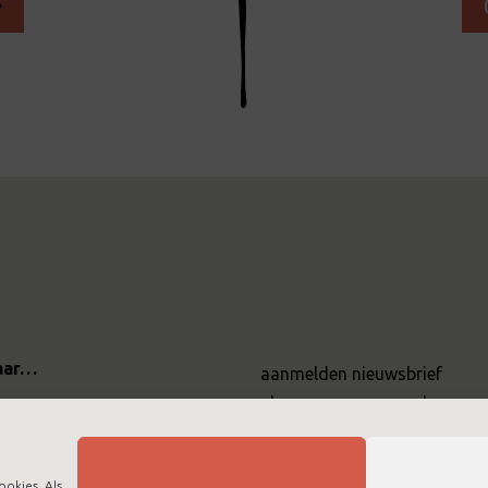
aar…
aanmelden nieuwsbrief
algemene voorwaarden
t
cookies
disclaimer
bij ltc training
ookies. Als