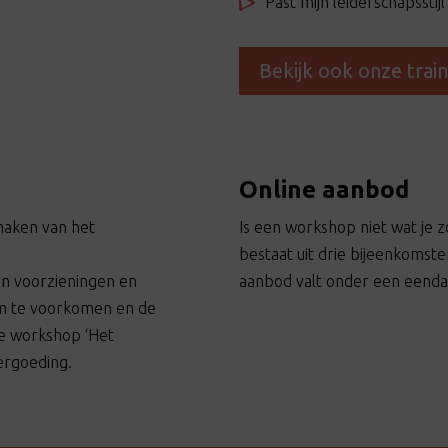
Past mijn leiderschapssti
Bekijk ook onze trai
Online aanbod
aken van het
Is een workshop niet wat je z
bestaat uit drie bijeenkomst
an voorzieningen en
aanbod valt onder een eendaa
im te voorkomen en de
e workshop ‘Het
ergoeding.