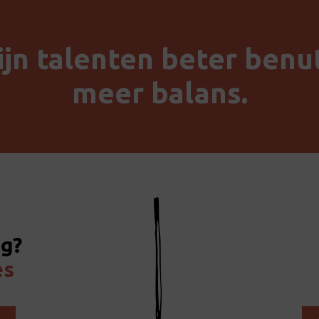
ijn talenten beter benut
meer balans.
ig?
es