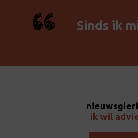
Sinds ik m
nieuwsgier
ik wil advi