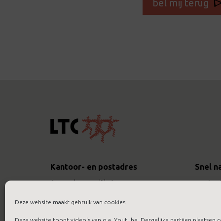
bel mij terug
Kantoor- en postadres
Snel n
Assendorperdijk 1
contac
8012 EG Zwolle
actueel
Deze website maakt gebruik van cookies
werken 
Bel
088 422 9422
Deze website toont video's van o.a. Youtube. Dergelijke partijen plaatsen c