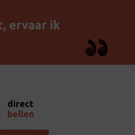
, ervaar ik
direct
bellen