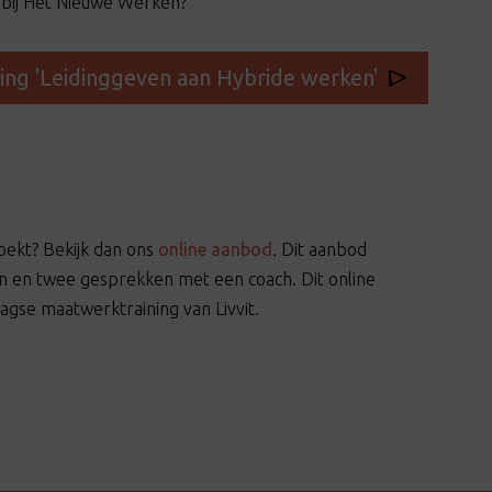
jl bij Het Nieuwe Werken?
ning 'Leidinggeven aan Hybride werken'
oekt? Bekijk dan ons
online aanbod
. Dit aanbod
en en twee gesprekken met een coach. Dit online
gse maatwerktraining van Livvit.