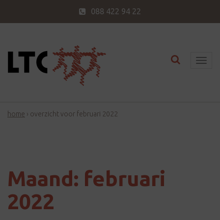
088 422 94 22
Toggle nav
T
o
g
g
home
›
overzicht voor februari 2022
l
e
n
a
v
Maand:
februari
i
2022
g
a