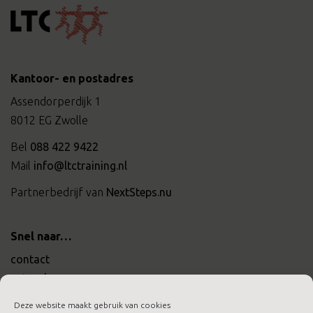
Kantoor- en postadres
Assendorperdijk 1
8012 EG Zwolle
Bel
088 422 9422
Mail
info@ltctraining.nl
Partnerbedrijf van
NextSteps.nu
Snel naar…
contact
actueel
werken bij ltc training
Deze website maakt gebruik van cookies