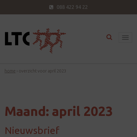
088 422 94 22
Toggle nav
T
o
g
g
home
›
overzicht voor april 2023
l
e
n
a
v
Maand:
april 2023
i
g
Nieuwsbrief
a