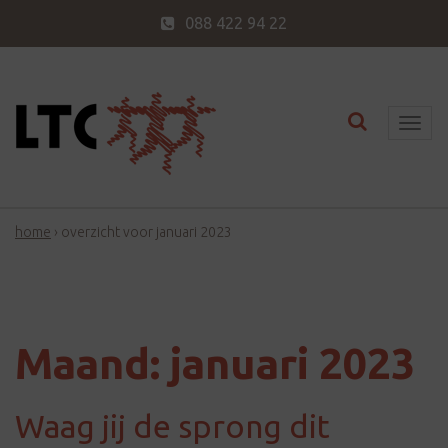
088 422 94 22
Toggle nav
T
o
g
g
home
›
overzicht voor januari 2023
l
e
n
a
v
Maand:
januari 2023
i
g
Waag jij de sprong dit
a