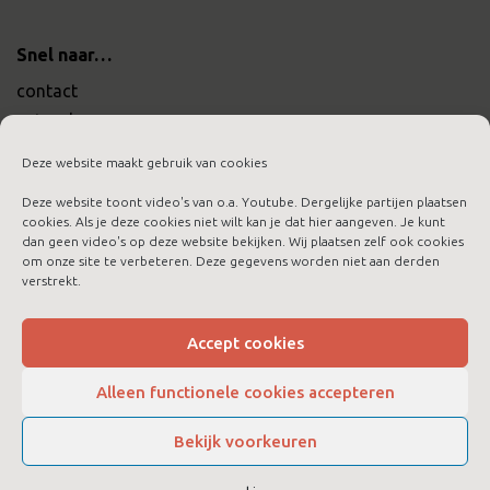
Snel naar…
contact
actueel
werken bij ltc training
Deze website maakt gebruik van cookies
Deze website toont video's van o.a. Youtube. Dergelijke partijen plaatsen
cookies. Als je deze cookies niet wilt kan je dat hier aangeven. Je kunt
dan geen video's op deze website bekijken. Wij plaatsen zelf ook cookies
om onze site te verbeteren. Deze gegevens worden niet aan derden
aanmelden nieuwsbrief
verstrekt.
algemene voorwaarden
cookies
Accept cookies
disclaimer
Alleen functionele cookies accepteren
privacybeleid
Bekijk voorkeuren