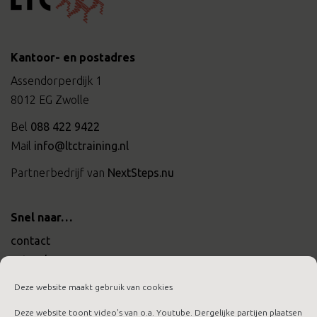
Kantoor- en postadres
Assendorperdijk 1
8012 EG Zwolle
Bel
088 422 9422
Mail
info@ltctraining.nl
Partnerbedrijf van
NextSteps.nu
Snel naar…
contact
actueel
werken bij ltc training
Deze website maakt gebruik van cookies
Deze website toont video's van o.a. Youtube. Dergelijke partijen plaatsen