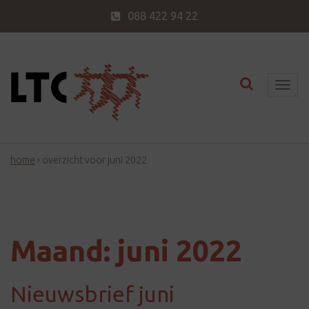
088 422 94 22
Toggle nav
T
o
g
g
home
›
overzicht voor juni 2022
l
e
n
a
v
Maand:
juni 2022
i
g
Nieuwsbrief juni
a