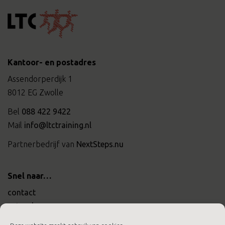
Kantoor- en postadres
Assendorperdijk 1
8012 EG Zwolle
Bel
088 422 9422
Mail
info@ltctraining.nl
Partnerbedrijf van
NextSteps.nu
Snel naar…
contact
actueel
werken bij ltc training