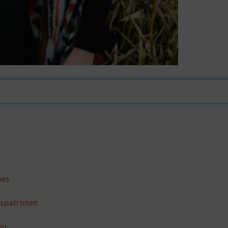
nes
esspatronen
ou.