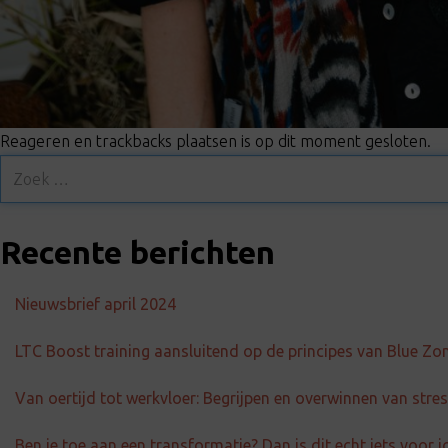
Reageren en trackbacks plaatsen is op dit moment gesloten.
Recente berichten
Nieuwsbrief april 2024
LTC Boost training aansluitend op de principes van Blue Zo
Van oertijd tot werkvloer: Begrijpen en overwinnen van str
Ben je toe aan een transformatie? Dan is dit echt iets voor j