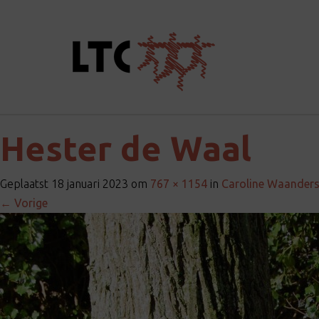
Hester de Waal
Geplaatst
18 januari 2023
om
767 × 1154
in
Caroline Waander
←
Vorige