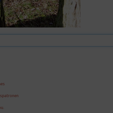
nes
esspatronen
ou.