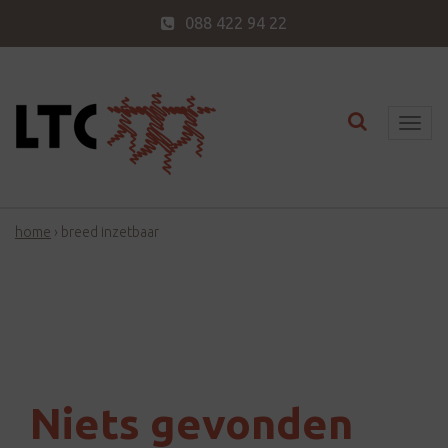
088 422 94 22
Toggle nav
T
o
g
g
home
›
breed inzetbaar
l
e
n
a
v
i
g
Niets gevonden
a