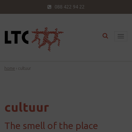
088 422 94 22
Toggle nav
T
o
g
g
home
›
cultuur
l
e
n
a
v
cultuur
i
g
The smell of the place
a