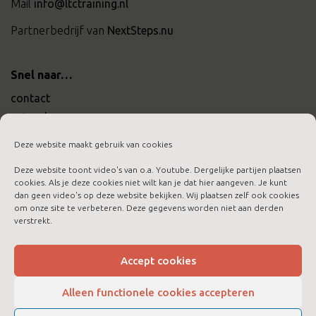
Mail
info@ltctraining.nl
Partnerbedrijf van
NextSteps.nu
Snel naar…
contact
actueel
werken bij ltc training
Deze website maakt gebruik van cookies
Deze website toont video's van o.a. Youtube. Dergelijke partijen plaatsen
cookies. Als je deze cookies niet wilt kan je dat hier aangeven. Je kunt
dan geen video's op deze website bekijken. Wij plaatsen zelf ook cookies
om onze site te verbeteren. Deze gegevens worden niet aan derden
aanmelden nieuwsbrief
verstrekt.
algemene voorwaarden
cookies
Accept cookies
disclaimer
Alleen functionele cookies accepteren
privacybeleid