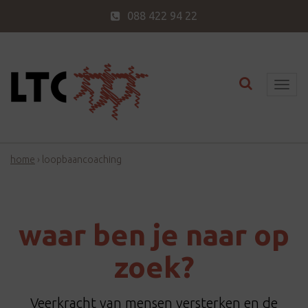
088 422 94 22
Toggle nav
T
o
g
g
home
›
loopbaancoaching
l
e
n
a
waar ben je naar op
v
i
zoek?
g
a
Veerkracht van mensen versterken en de