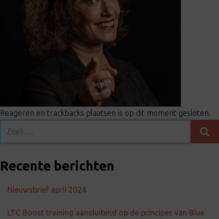
t
i
o
n
Reageren en trackbacks plaatsen is op dit moment gesloten.
Recente berichten
Nieuwsbrief april 2024
LTC Boost training aansluitend op de principes van Blue