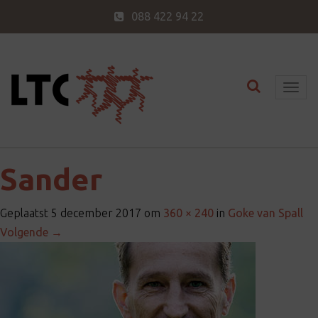
088 422 94 22
Toggle nav
T
o
g
g
l
Sander
e
n
Geplaatst
5 december 2017
om
360 × 240
in
Goke van Spall
a
Volgende
→
v
i
g
a