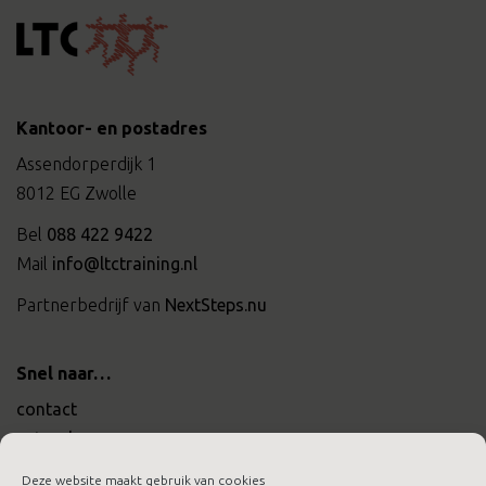
Kantoor- en postadres
Assendorperdijk 1
8012 EG Zwolle
Bel
088 422 9422
Mail
info@ltctraining.nl
Partnerbedrijf van
NextSteps.nu
Snel naar…
contact
actueel
werken bij ltc training
Deze website maakt gebruik van cookies