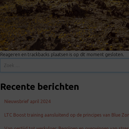
Reageren en trackbacks plaatsen is op dit moment gesloten.
Recente berichten
Nieuwsbrief april 2024
LTC Boost training aansluitend op de principes van Blue Zo
Van oertijd tot werkvloer: Begrijpen en overwinnen van str