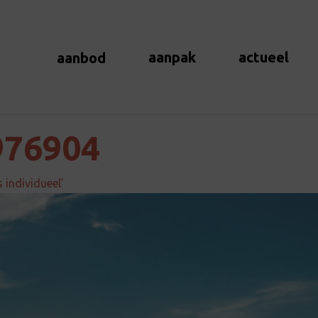
aanpak
actueel
aanbod
976904
s individueel’