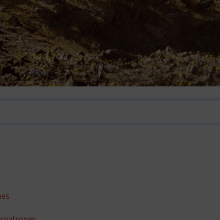
nes
esspatronen