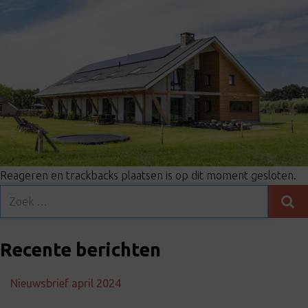
t
i
o
n
Reageren en trackbacks plaatsen is op dit moment gesloten.
Recente berichten
Nieuwsbrief april 2024