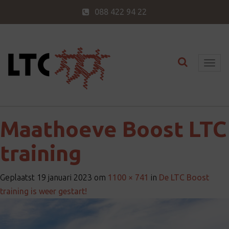
088 422 94 22
Toggle nav
T
o
g
g
l
Maathoeve Boost LTC
e
training
n
a
v
Geplaatst
19 januari 2023
om
1100 × 741
in
De LTC Boost
i
training is weer gestart!
g
a