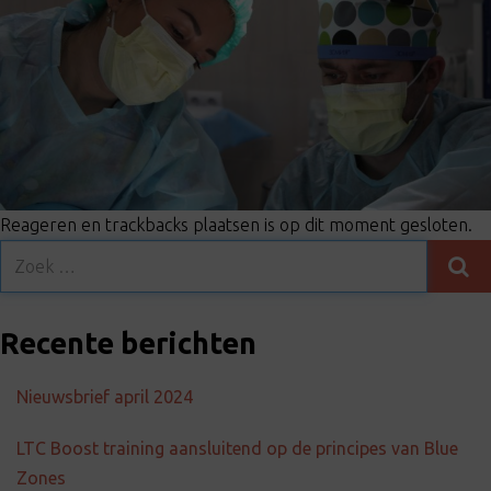
t
i
o
n
Reageren en trackbacks plaatsen is op dit moment gesloten.
Recente berichten
Nieuwsbrief april 2024
LTC Boost training aansluitend op de principes van Blue
Zones