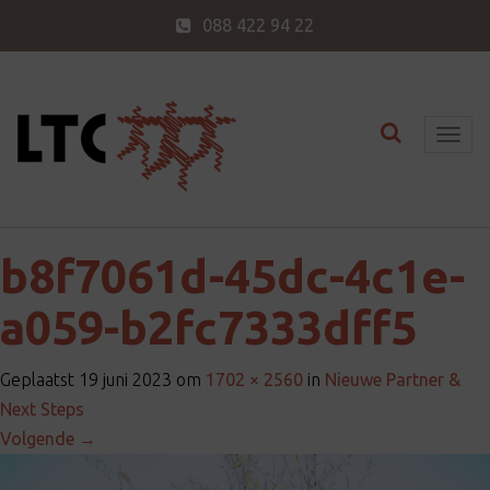
088 422 94 22
Toggle nav
T
o
g
g
l
b8f7061d-45dc-4c1e-
e
a059-b2fc7333dff5
n
a
v
Geplaatst
19 juni 2023
om
1702 × 2560
in
Nieuwe Partner &
i
Next Steps
g
Volgende
→
a