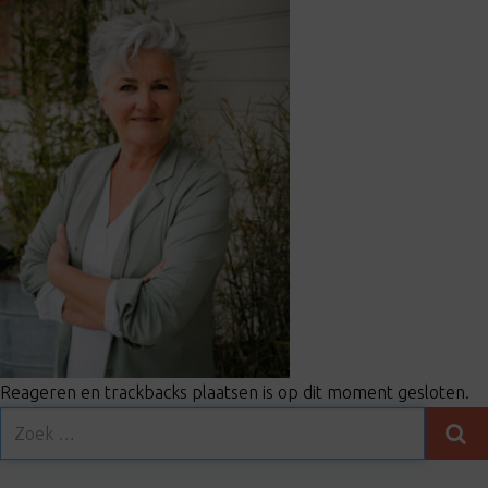
t
i
o
n
Reageren en trackbacks plaatsen is op dit moment gesloten.