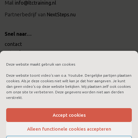
Mail
info@ltctraining.nl
Partnerbedrijf van
NextSteps.nu
Snel naar…
contact
actueel
werken bij ltc training
Deze website maakt gebruik van cookies
Deze website toont video's van o.a. Youtube. Dergelijke partijen plaatsen
cookies. Als je deze cookies niet wilt kan je dat hier aangeven. Je kunt
dan geen video's op deze website bekijken. Wij plaatsen zelf ook cookies
om onze site te verbeteren. Deze gegevens worden niet aan derden
aanmelden nieuwsbrief
verstrekt.
algemene voorwaarden
cookies
Accept cookies
disclaimer
Alleen functionele cookies accepteren
privacybeleid