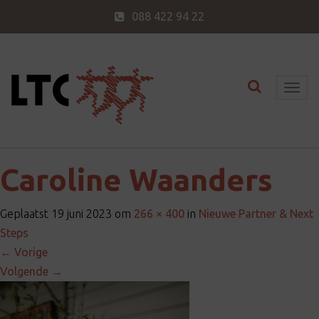
088 422 94 22
Toggle nav
T
o
g
g
l
Caroline Waanders
e
n
Geplaatst
19 juni 2023
om
266 × 400
in
Nieuwe Partner & Next
a
Steps
v
←
Vorige
i
Volgende
→
g
a