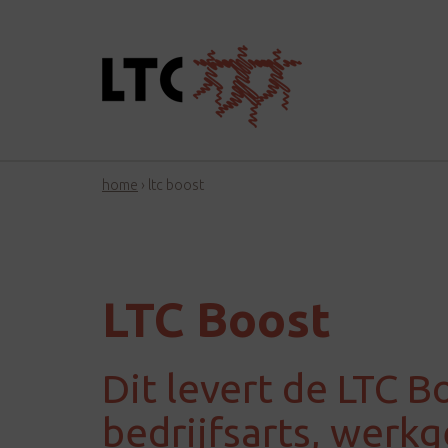
home
›
ltc boost
LTC Boost
Dit levert de LTC 
bedrijfsarts, werk