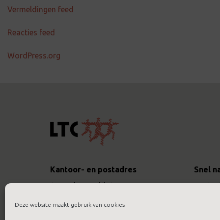
Vermeldingen feed
Reacties feed
WordPress.org
Kantoor- en postadres
Snel n
Assendorperdijk 1
contac
8012 EG Zwolle
actueel
Deze website maakt gebruik van cookies
werken 
Bel
088 422 9422