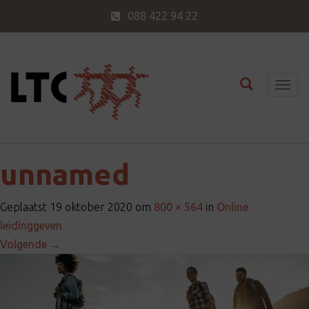
088 422 94 22
Toggle nav
T
o
g
g
l
unnamed
e
n
Geplaatst
19 oktober 2020
om
800 × 564
in
Online
a
leidinggeven
v
Volgende
→
i
g
a