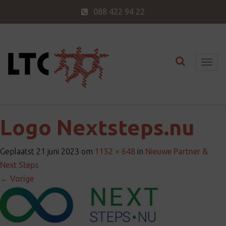
088 422 94 22
Toggle nav
T
o
g
g
l
Logo Nextsteps.nu
e
n
Geplaatst
21 juni 2023
om
1152 × 648
in
Nieuwe Partner &
a
Next Steps
v
←
Vorige
i
g
a