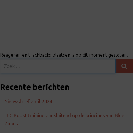
t
i
o
n
Reageren en trackbacks plaatsen is op dit moment gesloten.
Recente berichten
Nieuwsbrief april 2024
LTC Boost training aansluitend op de principes van Blue
Zones