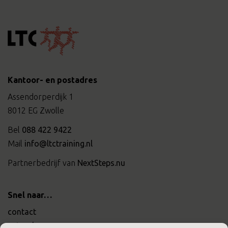
Kantoor- en postadres
Assendorperdijk 1
8012 EG Zwolle
Bel
088 422 9422
Mail
info@ltctraining.nl
Partnerbedrijf van
NextSteps.nu
Snel naar…
contact
actueel