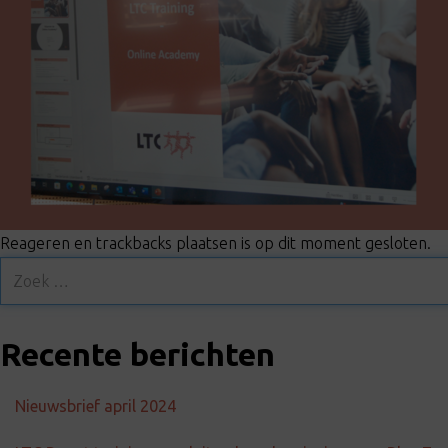
Reageren en trackbacks plaatsen is op dit moment gesloten.
Recente berichten
Nieuwsbrief april 2024