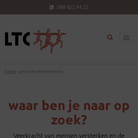
088 422 94 22
Toggle nav
T
o
g
g
home
›
gezonde medewerkers
l
e
n
a
waar ben je naar op
v
i
zoek?
g
a
Veerkracht van mensen versterken en de