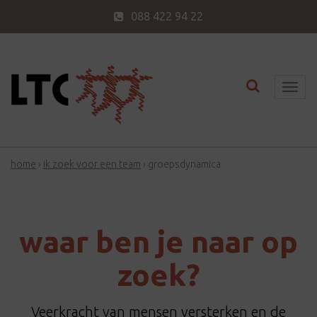
088 422 94 22
Toggle nav
T
o
g
g
home
›
ik zoek voor een team
›
groepsdynamica
l
e
n
a
waar ben je naar op
v
i
zoek?
g
a
Veerkracht van mensen versterken en de