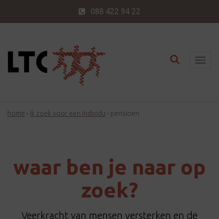
088 422 94 22
Toggle nav
T
o
g
g
home
›
ik zoek voor een individu
›
pensioen
l
e
n
a
waar ben je naar op
v
i
zoek?
g
a
Veerkracht van mensen versterken en de