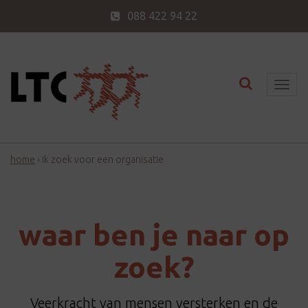
088 422 94 22
Toggle nav
T
o
g
g
home
›
ik zoek voor een organisatie
l
e
n
a
waar ben je naar op
v
i
zoek?
g
a
Veerkracht van mensen versterken en de