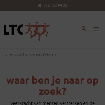
088 422 94 22
Toggle nav
T
o
g
g
home
›
coaching voor medewerkers
l
e
n
a
waar ben je naar op
v
i
zoek?
g
a
Veerkracht van mensen versterken en de