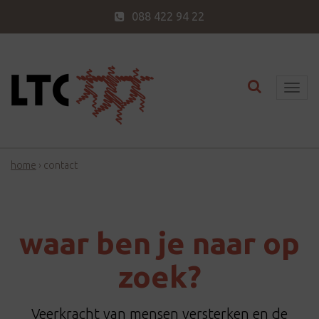
088 422 94 22
Toggle nav
T
o
g
g
home
›
contact
l
e
n
a
waar ben je naar op
v
i
zoek?
g
a
Veerkracht van mensen versterken en de