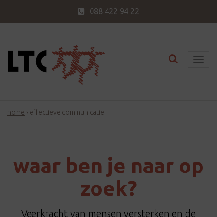
088 422 94 22
Toggle nav
T
o
g
g
home
›
effectieve communicatie
l
e
n
a
waar ben je naar op
v
i
zoek?
g
a
Veerkracht van mensen versterken en de